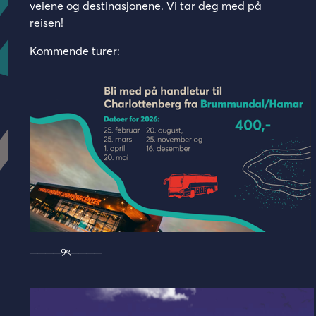
veiene og destinasjonene. Vi tar deg med på
reisen!
Dato avreise
Dato retur
Kommende turer:
Ca. antall personer
Din e-postadresse
────୨ৎ────
Ditt telefonnummer
Ditt navn