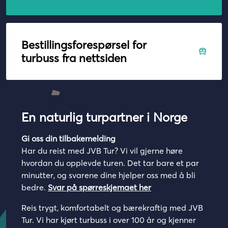
Bestillingsforespørsel for
turbuss fra nettsiden
Reise fra
En naturlig turpartner i Norge
Gi oss din tilbakemelding
Har du reist med JVB Tur? Vi vil gjerne høre
Reise til
hvordan du opplevde turen. Det tar bare et par
minutter, og svarene dine hjelper oss med å bli
bedre.
Svar på spørreskjemaet her
Reis trygt, komfortabelt og bærekraftig med JVB
Tur/retur
Tur. Vi har kjørt turbuss i over 100 år og kjenner