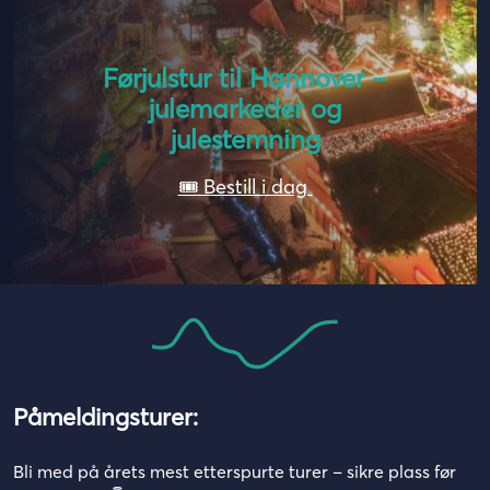
Førjulstur til Hannover –
julemarkeder og
julestemning
🎟️ Bestill i dag
Påmeldingsturer:
Bli med på årets mest etterspurte turer – sikre plass før