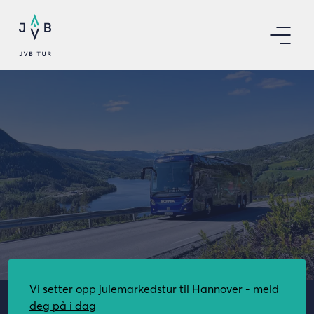
Vi setter opp julemarkedstur til Hannover - meld
deg på i dag