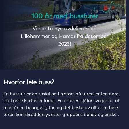
100 år med bussturer
Vi har to nye avdelinger på
Lillehammer og Hamar fra desember
2023!
Hvorfor leie buss?
En busstur er en sosial og fin start på turen,
enten dere
skal reise kort eller langt. En erfaren sjåfør sørger for at
alle får en behagelig tur, og det beste av alt er at hele
turen kan skreddersys etter gruppens behov og ønsker.